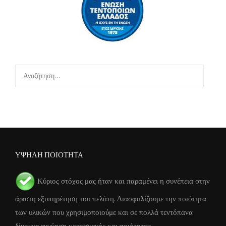
Αναζήτηση
για:
ΥΨΗΛΗ ΠΟΙΟΤΗΤΑ
Κύριος στόχος μας ήταν και παραμένει η συνέπεια στην
άριστη εξυπηρέτηση του πελάτη. Διασφαλίζουμε την ποιότητα
των υλικών που χρησιμοποιούμε και σε πολλά τεντόπανα
δίνουμε εγγύηση κατασκευής και ποιότητας.