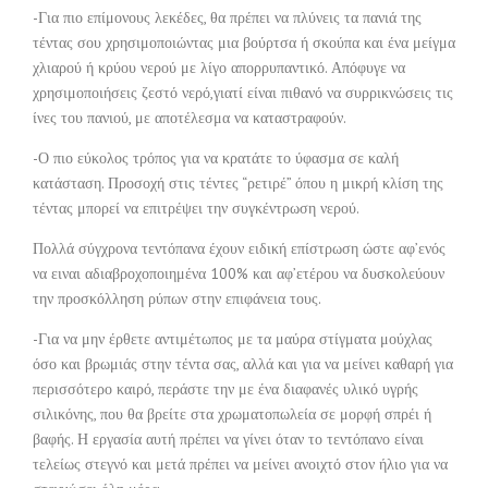
-Για πιο επίμονους λεκέδες, θα πρέπει να πλύνεις τα πανιά της
τέντας σου χρησιμοποιώντας μια βούρτσα ή σκούπα και ένα μείγμα
χλιαρού ή κρύου νερού με λίγο απορρυπαντικό. Απόφυγε να
χρησιμοποιήσεις ζεστό νερό,γιατί είναι πιθανό να συρρικνώσεις τις
ίνες του πανιού, με αποτέλεσμα να καταστραφούν.
-Ο πιο εύκολος τρόπος για να κρατάτε το ύφασμα σε καλή
κατάσταση. Προσοχή στις τέντες “ρετιρέ” όπου η μικρή κλίση της
τέντας μπορεί να επιτρέψει την συγκέντρωση νερού.
Πολλά σύγχρονα τεντόπανα έχουν ειδική επίστρωση ώστε αφ’ενός
να ειναι αδιαβροχοποιημένα 100% και αφ’ετέρου να δυσκολεύουν
την προσκόλληση ρύπων στην επιφάνεια τους.
-Για να μην έρθετε αντιμέτωπος με τα μαύρα στίγματα μούχλας
όσο και βρωμιάς στην τέντα σας, αλλά και για να μείνει καθαρή για
περισσότερο καιρό, περάστε την με ένα διαφανές υλικό υγρής
σιλικόνης, που θα βρείτε στα χρωματοπωλεία σε μορφή σπρέι ή
βαφής. Η εργασία αυτή πρέπει να γίνει όταν το τεντόπανο είναι
τελείως στεγνό και μετά πρέπει να μείνει ανοιχτό στον ήλιο για να