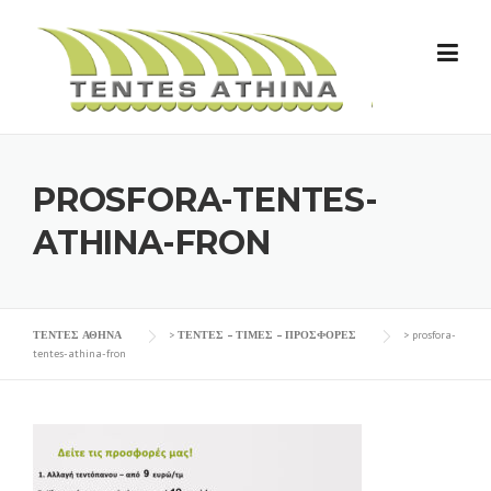
Skip
to
content
PROSFORA-TENTES-
ATHINA-FRON
ΤΕΝΤΕΣ ΑΘΗΝΑ
>
ΤΕΝΤΕΣ – ΤΙΜΕΣ – ΠΡΟΣΦΟΡΕΣ
>
prosfora-
tentes-athina-fron